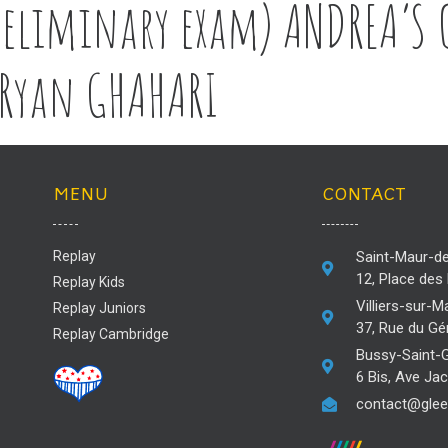
reliminary exam) ANDREA’S C
 Ryan GHAHARI
MENU
CONTACT
Replay
Saint-Maur-d
12, Place des
Replay Kids
Villiers-sur-M
Replay Juniors
37, Rue du Gén
Replay Cambridge
Bussy-Saint-
6 Bis, Ave Ja
contact@glee