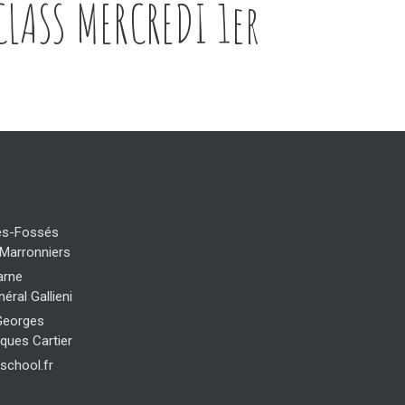
LASS MERCREDI 1er
es-Fossés
 Marronniers
arne
éral Gallieni
Georges
cques Cartier
school.fr