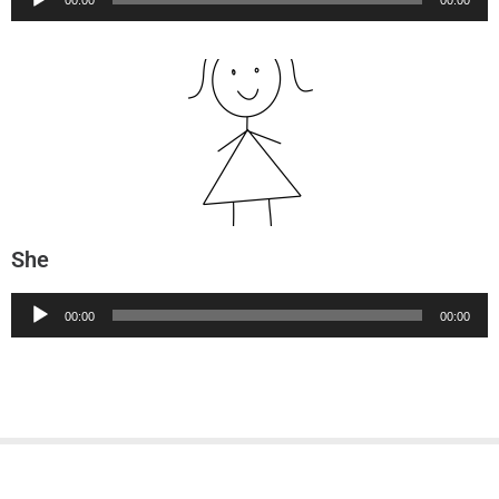
Player
She
Audio
00:00
00:00
Player