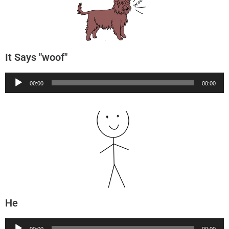
It Says "woof"
Audio
00:00
00:00
Player
He
Audio
00:00
00:00